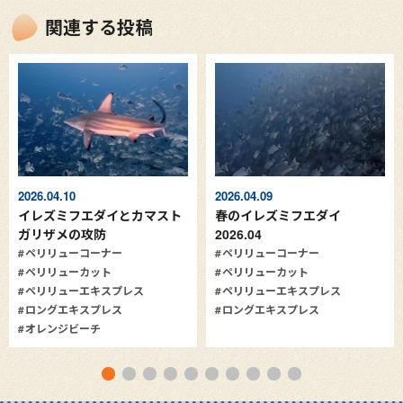
関連する投稿
2026.04.10
2026.04.09
イレズミフエダイとカマスト
春のイレズミフエダイ
ガリザメの攻防
2026.04
ペリリューコーナー
ペリリューコーナー
ペリリューカット
ペリリューカット
ペリリューエキスプレス
ペリリューエキスプレス
ロングエキスプレス
ロングエキスプレス
オレンジビーチ