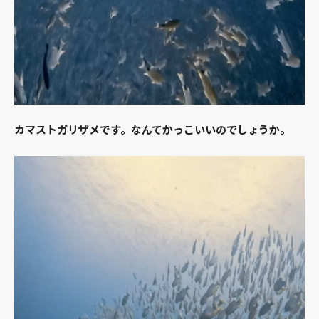
カマストガリザメです。なんてかっこいいのでしょうか。