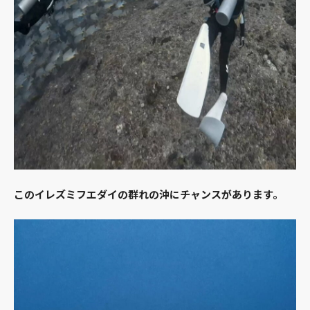
このイレズミフエダイの群れの沖にチャンスがあります。