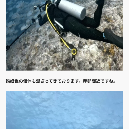
婚姻色の個体も混ざってきております。産卵間近ですね。