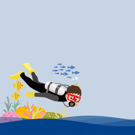
ご予約はお早めに！
お問い合わせ