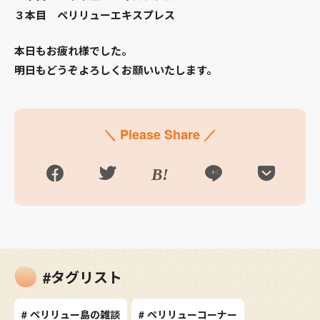
３本目 ペリリューエキスプレス
本日もお疲れ様でした。
明日もどうぞよろしくお願いいたします。
＼ Please Share ／
#タグリスト
# ペリリュー島の雑談
# ペリリューコーナー